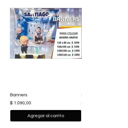
Banners
Banners para empres
Precio
Precio
$ 1.090,00
$ 1.090,00
Agregar al carrito