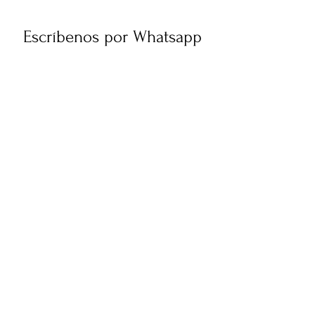
Escríbenos por Whatsapp
Contacto
Juan Paullier 1775, Tres Cruces,
Uruguay
Tel: (+598) 095 333 900
Tel:
(+598) 2403 7822
contacto@pasacalles.com.uy
Empresa
Horario