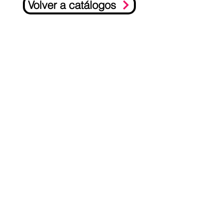
Volver a catálogos
Escríbenos por Whatsa
pp
Contacto
Juan Paullier 1775, Tres Cruces,
Uruguay
Tel: (+598) 095 333 900
Tel:
(+598) 2403 7822
contacto@pasacalles.com.uy
Empresa
Horario