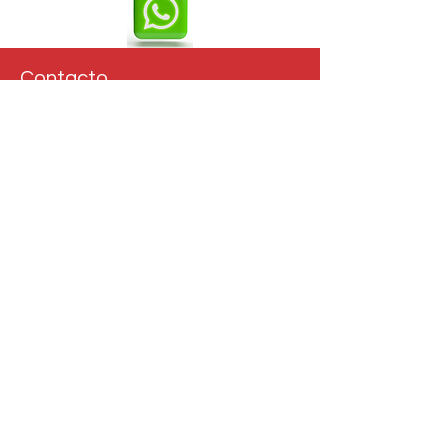
Contacto
Juan Paullier 1775, Tres Cruces,
Uruguay
Tel: (+598) 095 333 900
Tel:
(+598) 2403 7822
contacto@pasacalles.com.uy
Empresa
Horario
Nosotros
Atención telefonica:
Contáctanos
Lun - Vie: 9:00 - 20:00
Tiktok
Sab: 9:00 - 15:00
Instagram
Facebook
Atención Local:
Lun - Vie: 9:00 - 18:00